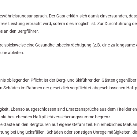
Gewährleistungsanspruch. Der Gast erklärt sich damit einverstanden, das
eie Leistung erbracht wird, sofern dies möglich ist. Zur Durchführung 
es an den Bergführer.
beispielsweise eine Gesundheitsbeeinträchtigung (z.B. eine zu langsame 
che ableiten.
is obliegenden Pflicht ist der Berg- und Skiführer den Gästen gegenüber 
 Schäden im Rahmen der gesetzlich verpflichtet abgeschlossenen Haftpf
ässigkeit. Ebenso ausgeschlossen sind Ersatzansprüche aus dem Titel der 
itpunkt bestehenden Haftpflichtversicherungssumme begrenzt.
äste an den Bergtouren auf eigene Gefahr teil. Ein erhebliches Maß an 
tung bei Unglücksfällen, Schäden oder sonstigen Unregelmäßigkeiten, die