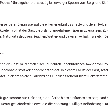
5% des Führungshonorars zuzüglich etwaiger Spesen vom Berg- und Skif
sehbarer Ereignisse, auf die er keinerlei Einfluss hatte und deren Fol
treten, so hat der Gast die bislang angefallenen Spesen zu ersetzen. Zu 
de, Naturkatastrophen, Seuchen, Wetter- und Lawinenverhältnisse etc.. D
ise
 wenn ein Gast im Rahmen einer Tour durch ungebührliches sowie grob unv
haltig stört oder andere gefährdet. In diesem Fall ist der Gast, sofern
et. In einem solchen Fall wird das Führungshonorar nicht rückerstattet.
ätigte Honorar aus Gründen, die außerhalb des Einflusses des Berg- und S
Derartige Gründe sind etwa die, die Änderung allfälliger Beförderungs- u