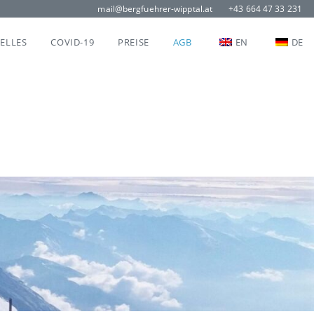
mail@bergfuehrer-wipptal.at
+43 664 47 33 231
ELLES
COVID-19
PREISE
AGB
EN
DE