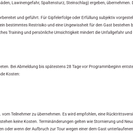
häden, Lawinengefahr, Spaltensturz, Steinschlag) ergeben, übernehmen. 
eitet und geführt. Für Gipfelerfolge oder Erfüllung subjektiv vorgestell
ein bestimmtes Restrisiko und eine Ungewissheit für den Gast bestehen b
es Training und persönliche Umsichtigkeit mindert die Unfallgefahr und
zutreten. Bei Abmeldung bis spätestens 28 Tage vor Programmbeginn ents
nde Kosten:
c. vom Teilnehmer zu übernehmen. Es wird empfohlen, eine Rücktrittsver
entstehen keine Kosten. Terminänderungen gelten wie Stornierung und Ne
ben oder wenn der Aufbruch zur Tour wegen einer dem Gast unterlaufenen