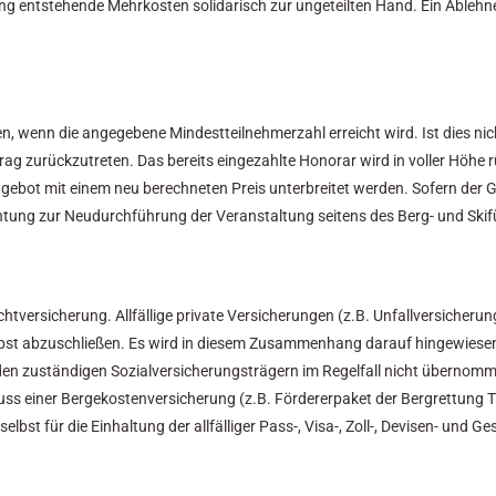
ung entstehende Mehrkosten solidarisch zur ungeteilten Hand. Ein Ableh
 wenn die angegebene Mindestteilnehmerzahl erreicht wird. Ist dies nicht 
rag zurückzutreten. Das bereits eingezahlte Honorar wird in voller Höhe
gebot mit einem neu berechneten Preis unterbreitet werden. Sofern der G
chtung zur Neudurchführung der Veranstaltung seitens des Berg- und Skifü
chtversicherung. Allfällige private Versicherungen (z.B. Unfallversicher
st abzuschließen. Es wird in diesem Zusammenhang darauf hingewiesen
 den zuständigen Sozialversicherungsträgern im Regelfall nicht überno
uss einer Bergekostenversicherung (z.B. Fördererpaket der Bergrettung T
elbst für die Einhaltung der allfälliger Pass-, Visa-, Zoll-, Devisen- und 