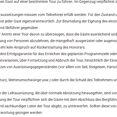
inen Gast auf einer bestimmten Tour zu führen. Im Gegenzug verpflichtet 
ussetzungen müssen vom Teilnehmer erfüllt werden. Für den Zustand u
 jeder Gast eigenverantwortlich. Zur Beurteilung der Eignung des einzel
nd Skiführer gegenüber.
or Antritt einer Tour davon zu überzeugen, dass die Gäste ausreichend 
hrung von Personen abzulehnen, die mangelhaft ausgerüstet oder augensc
teht kein Anspruch auf Rückerstattung des Honorars.
kte Erfolgsgarantie für das Erreichen des geplanten Programmziele ode
varianten, über Fortsetzung und Abbruch der Tour, hinsichtlich der Ei
es von Ausrüstungsgegenständen (vor allem von Seil, Steigeisen, Harschei
bsturz, Wetterumschwünge usw.) oder durch die Schuld des Teilnehmers u
der Leihausrüstung, die über normale Abnützung hinausgehen, sind vom
ung der Tour verpflichten sich die Gäste mit dem Abschluss des Bergfüh
 und sachkundiger Leiter der Tour abgibt, zu unterwerfen. Sollten diese vo
antwortung gezogen werden.