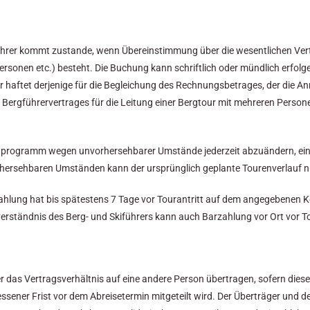
hrer kommt zustande, wenn Übereinstimmung über die wesentlichen Vert
rsonen etc.) besteht. Die Buchung kann schriftlich oder mündlich erfol
er haftet derjenige für die Begleichung des Rechnungsbetrages, der die
Bergführervertrages für die Leitung einer Bergtour mit mehreren Persone
enprogramm wegen unvorhersehbarer Umstände jederzeit abzuändern, ein
rhersehbaren Umständen kann der ursprünglich geplante Tourenverlauf n
zahlung hat bis spätestens 7 Tage vor Tourantritt auf dem angegebenen 
rständnis des Berg- und Skiführers kann auch Barzahlung vor Ort vor To
r das Vertragsverhältnis auf eine andere Person übertragen, sofern diese
sener Frist vor dem Abreisetermin mitgeteilt wird. Der Überträger und d