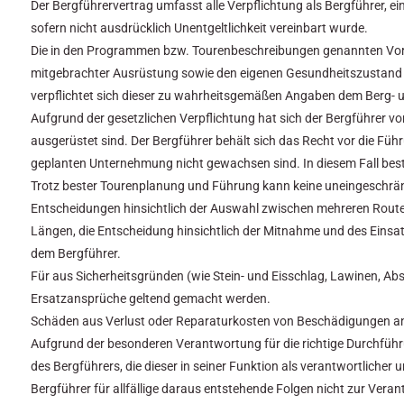
Der Bergführervertrag umfasst alle Verpflichtung als Bergführer, e
sofern nicht ausdrücklich Unentgeltlichkeit vereinbart wurde.
Die in den Programmen bzw. Tourenbeschreibungen genannten Vora
mitgebrachter Ausrüstung sowie den eigenen Gesundheitszustand ist
verpflichtet sich dieser zu wahrheitsgemäßen Angaben dem Berg- u
Aufgrund der gesetzlichen Verpflichtung hat sich der Bergführer v
ausgerüstet sind. Der Bergführer behält sich das Recht vor die Fü
geplanten Unternehmung nicht gewachsen sind. In diesem Fall bes
Trotz bester Tourenplanung und Führung kann keine uneingeschrän
Entscheidungen hinsichtlich der Auswahl zwischen mehreren Routen
Längen, die Entscheidung hinsichtlich der Mitnahme und des Einsatz
dem Bergführer.
Für aus Sicherheitsgründen (wie Stein- und Eisschlag, Lawinen, A
Ersatzansprüche geltend gemacht werden.
Schäden aus Verlust oder Reparaturkosten von Beschädigungen an 
Aufgrund der besonderen Verantwortung für die richtige Durchführ
des Bergführers, die dieser in seiner Funktion als verantwortlicher
Bergführer für allfällige daraus entstehende Folgen nicht zur Ver