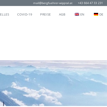
mail@bergfuehrer-wipptal.at
+43 664 47 33 231
ELLES
COVID-19
PREISE
AGB
EN
DE