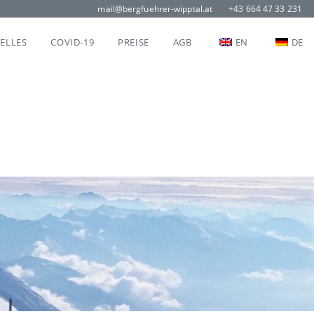
mail@bergfuehrer-wipptal.at
+43 664 47 33 231
ELLES
COVID-19
PREISE
AGB
EN
DE