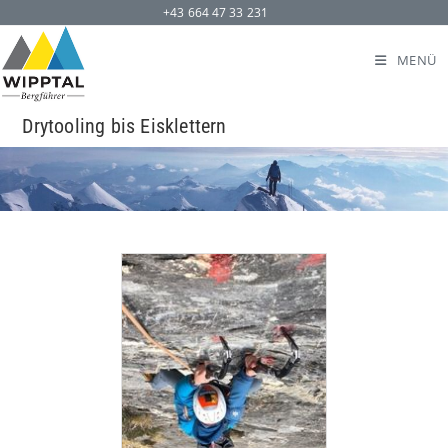
+43 664 47 33 231
MENÜ
Drytooling bis Eisklettern