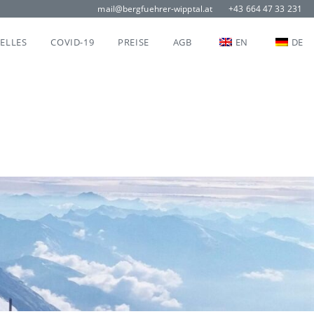
mail@bergfuehrer-wipptal.at
+43 664 47 33 231
ELLES
COVID-19
PREISE
AGB
EN
DE