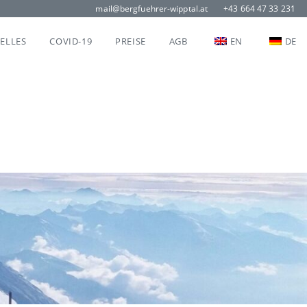
mail@bergfuehrer-wipptal.at
+43 664 47 33 231
ELLES
COVID-19
PREISE
AGB
EN
DE