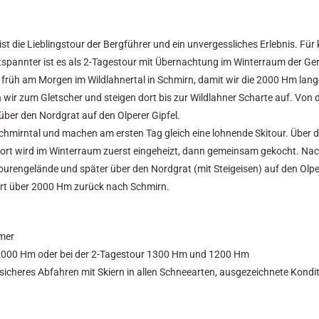
ist die Lieblingstour der Bergführer und ein unvergessliches Erlebnis. Für
tspannter ist es als 2-Tagestour mit Übernachtung im Winterraum der Ge
 früh am Morgen im Wildlahnertal in Schmirn, damit wir die 2000 Hm lang
wir zum Gletscher und steigen dort bis zur Wildlahner Scharte auf. Von d
ber den Nordgrat auf den Olperer Gipfel.
Schmirntal und machen am ersten Tag gleich eine lohnende Skitour. Über
 Dort wird im Winterraum zuerst eingeheizt, dann gemeinsam gekocht. Na
ourengelände und später über den Nordgrat (mit Steigeisen) auf den Olp
rt über 2000 Hm zurück nach Schmirn.
hmer
2000 Hm oder bei der 2-Tagestour 1300 Hm und 1200 Hm
 sicheres Abfahren mit Skiern in allen Schneearten, ausgezeichnete Kondi