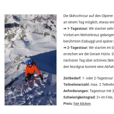
Die Skihochtour auf den Olperer 
an einem Tag möglich, etwas en
⇒ 1-Tagestour:
Wir starten sehr
Vorbei am Wetterkreuz gelangen 
berühmten Eisbuggl und später ü
⇒ 2-Tagestour:
Wir starten im 
erreichen wir die Geraer Hütte.
nächsten Tag über schönes Skit
den Nordgrat kommt eine Abfah
Zeitbedarf:
1- oder 2-Tagestour
Teilnehmerzahl:
max. 2 Teilne
Anforderungen:
Tagestour mit 
Schwierigkeitsgrad:
2+ im Fels;
Preis:
hier klicken